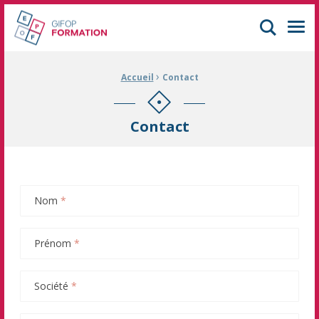
GIFOP Formation Centre de formation continue à Mulhouse
Men
›
Fil d'Ariane :
Accueil
Contact
Contact
Nom
*
Prénom
*
Société
*