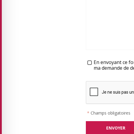
Traitement des données
En envoyant ce for
ma demande de dev
*
Champs obligatoires