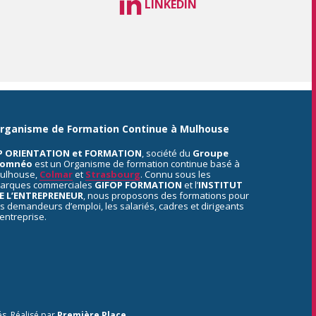
LINKEDIN
rganisme de Formation Continue à Mulhouse
P ORIENTATION et FORMATION
, société du
Groupe
omnéo
est un Organisme de formation continue basé à
ulhouse,
Colmar
et
Strasbourg
. Connu sous les
arques commerciales
GIFOP FORMATION
et l’
INSTITUT
E L’ENTREPRENEUR
, nous proposons des formations pour
es demandeurs d’emploi, les salariés, cadres et dirigeants
’entreprise.
és.
Réalisé par
Première Place