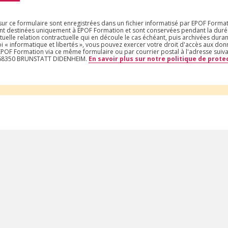
 sur ce formulaire sont enregistrées dans un fichier informatisé par EPOF Forma
nt destinées uniquement à EPOF Formation et sont conservées pendant la durée
tuelle relation contractuelle qui en découle le cas échéant, puis archivées duran
i « informatique et libertés », vous pouvez exercer votre droit d'accès aux do
t EPOF Formation via ce même formulaire ou par courrier postal à l'adresse suiv
– 68350 BRUNSTATT DIDENHEIM.
En savoir plus sur notre politique de prot