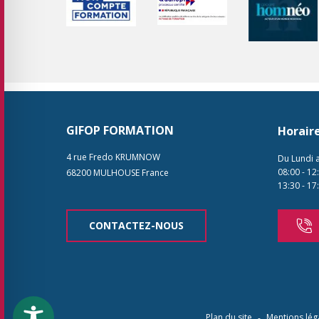
GIFOP FORMATION
Horair
4 rue Fredo KRUMNOW
Du Lundi 
08:00
-
12
68200
MULHOUSE
France
13:30
-
17
CONTACTEZ-NOUS
Plan du site
Mentions lég