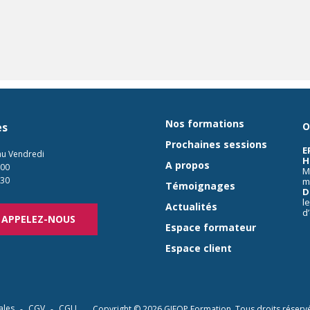
Nos formations
es
O
Prochaines sessions
E
au Vendredi
H
A propos
:00
M
:30
m
Témoignages
D
l
Actualités
d
APPELEZ-NOUS
Espace formateur
Espace client
ales
CGV
CGU
Copyright © 2026
GIFOP Formation
. Tous droits réserv