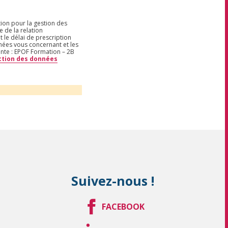
tion pour la gestion des
 de la relation
t le délai de prescription
nnées vous concernant et les
ante : EPOF Formation – 2B
ection des données
Suivez-nous !
FACEBOOK