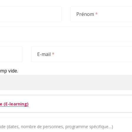
Prénom
*
E-mail
*
amp vide.
 (E-learning)