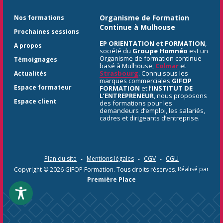
Organisme de Formation
Nos formations
Continue à Mulhouse
Prochaines sessions
EP ORIENTATION et FORMATION
,
A propos
société du
Groupe Homnéo
est un
Organisme de formation continue
Témoignages
basé à Mulhouse,
Colmar
et
Strasbourg
. Connu sous les
Actualités
marques commerciales
GIFOP
Espace formateur
FORMATION
et l’
INSTITUT DE
L’ENTREPRENEUR
, nous proposons
Espace client
des formations pour les
demandeurs d’emploi, les salariés,
cadres et dirigeants d’entreprise.
Plan du site
Mentions légales
CGV
CGU
Copyright © 2026
GIFOP Formation
. Tous droits réservés.
Réalisé par
Première Place