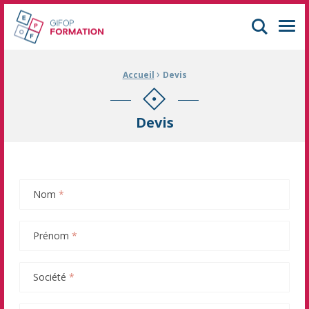
GIFOP Formation Centre de formation continue à Mulhouse
Men
›
Fil d'Ariane :
Accueil
Devis
Devis
Nom
*
Prénom
*
Société
*