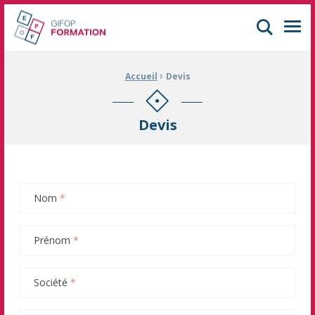
GIFOP Formation Centre de formation continue à Mulhouse
Men
›
Fil d'Ariane :
Accueil
Devis
Devis
Nom
*
Prénom
*
Société
*