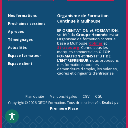
Organisme de Formation
Nos formations
Continue à Mulhouse
Prochaines sessions
EP ORIENTATION et FORMATION
,
A propos
société du
Groupe Homnéo
est un
Organisme de formation continue
Témoignages
basé à Mulhouse,
Colmar
et
Strasbourg
. Connu sous les
Actualités
marques commerciales
GIFOP
Espace formateur
FORMATION
et l’
INSTITUT DE
L’ENTREPRENEUR
, nous proposons
Espace client
des formations pour les
demandeurs d’emploi, les salariés,
cadres et dirigeants d’entreprise.
Plan du site
Mentions légales
CGV
CGU
Copyright © 2026
GIFOP Formation
. Tous droits réservés.
Réalisé par
Première Place