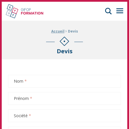
GIFOP Formation Centre de formation continue à Mulhouse
Men
›
Fil d'Ariane :
Accueil
Devis
Devis
Nom
*
Prénom
*
Société
*