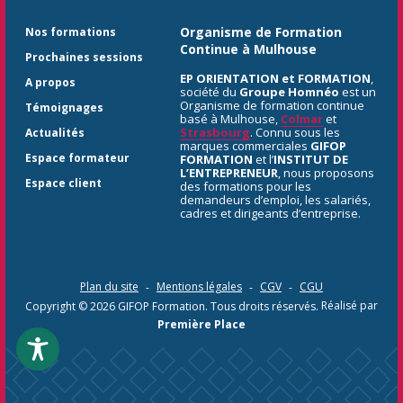
Organisme de Formation
Nos formations
Continue à Mulhouse
Prochaines sessions
EP ORIENTATION et FORMATION
,
A propos
société du
Groupe Homnéo
est un
Organisme de formation continue
Témoignages
basé à Mulhouse,
Colmar
et
Strasbourg
. Connu sous les
Actualités
marques commerciales
GIFOP
Espace formateur
FORMATION
et l’
INSTITUT DE
L’ENTREPRENEUR
, nous proposons
Espace client
des formations pour les
demandeurs d’emploi, les salariés,
cadres et dirigeants d’entreprise.
Plan du site
Mentions légales
CGV
CGU
Copyright © 2026
GIFOP Formation
. Tous droits réservés.
Réalisé par
Première Place