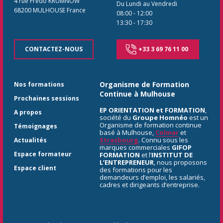
4 rue Fredo KRUMNOW
Du Lundi au Vendredi
68200
MULHOUSE
France
08:00
-
12:00
13:30
-
17:30
CONTACTEZ-NOUS
+33 3 69 76 11 00
Organisme de Formation
Nos formations
Continue à Mulhouse
Prochaines sessions
EP ORIENTATION et FORMATION
,
A propos
société du
Groupe Homnéo
est un
Organisme de formation continue
Témoignages
basé à Mulhouse,
Colmar
et
Strasbourg
. Connu sous les
Actualités
marques commerciales
GIFOP
Espace formateur
FORMATION
et l’
INSTITUT DE
L’ENTREPRENEUR
, nous proposons
Espace client
des formations pour les
demandeurs d’emploi, les salariés,
cadres et dirigeants d’entreprise.