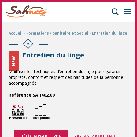
GIFOP Formation Centre de formation continue à Mulhouse
Men
›
›
›
Fil d'Ariane :
Accueil
Formations
Sanitaire et Social
Entretien du linge
Entretien du linge
NEW
Maîtriser les techniques d’entretien du linge pour garantir
propreté, confort et respect des habitudes de la personne
accompagnée.
Référence SAH402.00
Présentiel
Tout public
TÉLÉCHARGER LE PDF
PARTAGER PAR E-MAIL