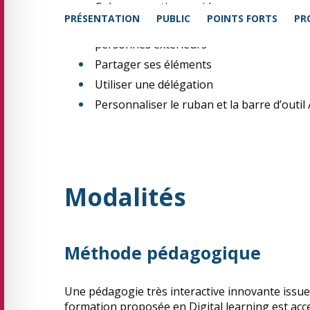
Créer une action rapide
PRÉSENTATION
PUBLIC
POINTS FORTS
PR
Prévoir une réponse automatique aux per
personnes extérieurs
Partager ses éléments
Utiliser une délégation
Personnaliser le ruban et la barre d’outil
Modalités
Méthode pédagogique
Une pédagogie très interactive innovante issue
formation proposée en Digital learning est acce