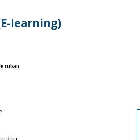
E-learning)
 le ruban
e
lendrier