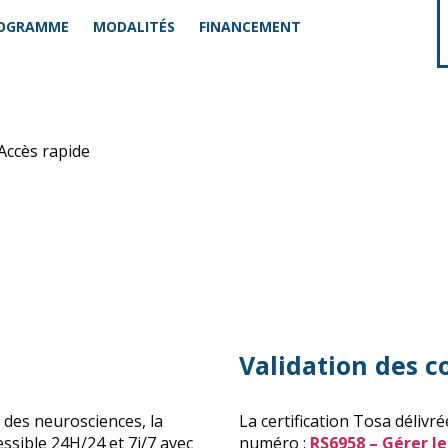
OGRAMME
MODALITÉS
FINANCEMENT
sonnes de son organisation différente des
 Accès rapide
Validation des 
 des neurosciences, la
La certification Tosa délivr
ssible 24H/24 et 7j/7 avec
numéro :
RS6958
– Gérer le