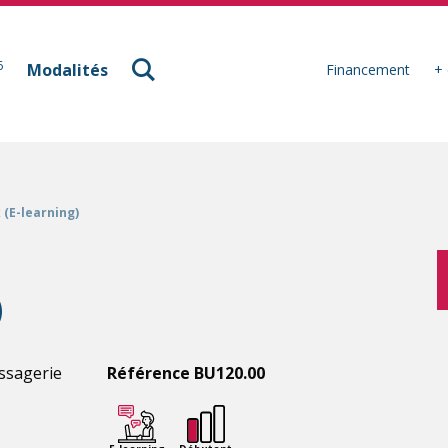
à Mulhouse
6
Modalités
Financement
+ 
 (E-learning)
)
essagerie
Référence BU120.00