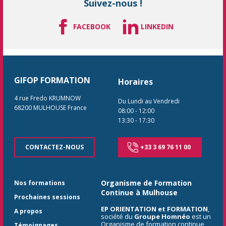
Suivez-nous !
FACEBOOK
LINKEDIN
GIFOP FORMATION
Horaires
4 rue Fredo KRUMNOW
Du Lundi au Vendredi
68200
MULHOUSE
France
08:00
-
12:00
13:30
-
17:30
CONTACTEZ-NOUS
+33 3 69 76 11 00
Organisme de Formation
Nos formations
Continue à Mulhouse
Prochaines sessions
EP ORIENTATION et FORMATION
,
A propos
société du
Groupe Homnéo
est un
Organisme de formation continue
Témoignages