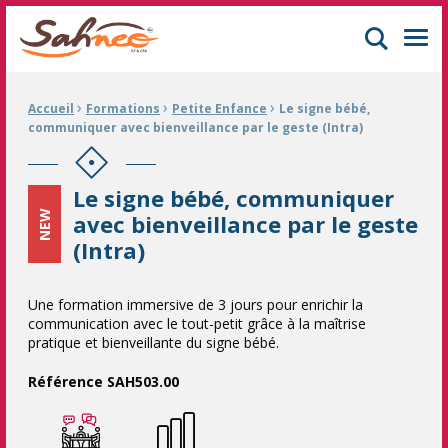
GIFOP Formation Centre de formation continue à Mulhouse
Men
›
›
›
Fil d'Ariane :
Accueil
Formations
Petite Enfance
Le signe bébé,
communiquer avec bienveillance par le geste (Intra)
Le signe bébé, communiquer
NEW
avec bienveillance par le geste
(Intra)
Une formation immersive de 3 jours pour enrichir la
communication avec le tout-petit grâce à la maîtrise
pratique et bienveillante du signe bébé.
Référence SAH503.00