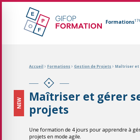
GIFOP Formation Centre de formation continue 
17
Formations
Fil d'Ariane :
›
›
›
Accueil
Formations
Gestion de Projets
Maîtriser et
Maîtriser et gérer s
NEW
projets
Une formation de 4 jours pour apprendre à gér
projets en mode agile.