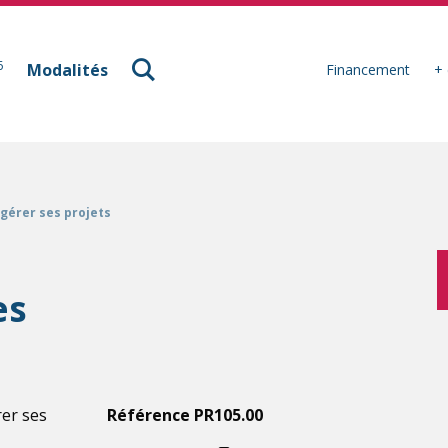
à Mulhouse
6
Modalités
Financement
+ 
 gérer ses projets
es
er ses
Référence PR105.00