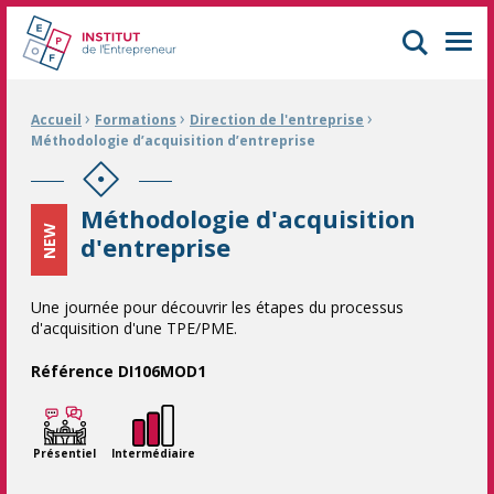
GIFOP Formation Centre de formation continue à Mulhouse
Men
›
›
›
Fil d'Ariane :
Accueil
Formations
Direction de l'entreprise
Méthodologie d’acquisition d’entreprise
Méthodologie d'acquisition
NEW
d'entreprise
Une journée pour découvrir les étapes du processus
d'acquisition d'une TPE/PME.
Référence DI106MOD1
Présentiel
Intermédiaire