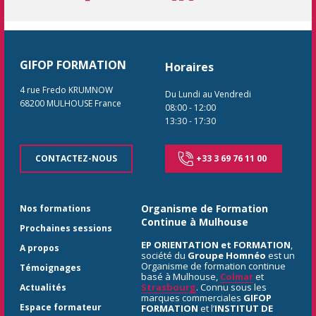
GIFOP FORMATION
Horaires
4 rue Fredo KRUMNOW
Du Lundi au Vendredi
68200
MULHOUSE
France
08:00
-
12:00
13:30
-
17:30
CONTACTEZ-NOUS
+33 3 69 76 11 00
Organisme de Formation
Nos formations
Continue à Mulhouse
Prochaines sessions
EP ORIENTATION et FORMATION
,
A propos
société du
Groupe Homnéo
est un
Organisme de formation continue
Témoignages
basé à Mulhouse,
Colmar
et
Strasbourg
. Connu sous les
Actualités
marques commerciales
GIFOP
Espace formateur
FORMATION
et l’
INSTITUT DE