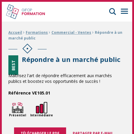
GIFOP Formation Centre de formation continue à Mulhouse
Men
›
›
›
Fil d'Ariane :
Accueil
Formations
Commercial - Ventes
Répondre à un
marché public
Répondre à un marché public
BEST
Maîtrisez l'art de répondre efficacement aux marchés
publics et boostez vos opportunités de succès !
Référence VE105.01
Présentiel
Intermédiaire
TÉLÉCHARGER LE PDF
PARTAGER PAR E-MAIL