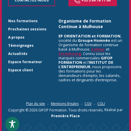
CONTACTEZ-NOUS
+33 3 69 76 11 00
Organisme de Formation
Nos formations
Continue à Mulhouse
Prochaines sessions
EP ORIENTATION et FORMATION
,
A propos
société du
Groupe Homnéo
est un
Organisme de formation continue
Témoignages
basé à Mulhouse,
Colmar
et
Strasbourg
. Connu sous les
Actualités
marques commerciales
GIFOP
Espace formateur
FORMATION
et l’
INSTITUT DE
L’ENTREPRENEUR
, nous proposons
Espace client
des formations pour les
demandeurs d’emploi, les salariés,
cadres et dirigeants d’entreprise.
Plan du site
Mentions légales
CGV
CGU
Copyright © 2026
GIFOP Formation
. Tous droits réservés.
Réalisé par
Première Place