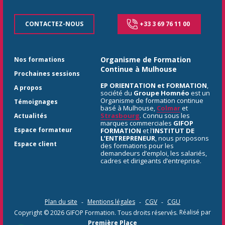
CONTACTEZ-NOUS
+33 3 69 76 11 00
Organisme de Formation
Nos formations
Continue à Mulhouse
Prochaines sessions
EP ORIENTATION et FORMATION
,
A propos
société du
Groupe Homnéo
est un
Organisme de formation continue
Témoignages
basé à Mulhouse,
Colmar
et
Strasbourg
. Connu sous les
Actualités
marques commerciales
GIFOP
Espace formateur
FORMATION
et l’
INSTITUT DE
L’ENTREPRENEUR
, nous proposons
Espace client
des formations pour les
demandeurs d’emploi, les salariés,
cadres et dirigeants d’entreprise.
Plan du site
Mentions légales
CGV
CGU
Copyright © 2026
GIFOP Formation
. Tous droits réservés.
Réalisé par
Première Place