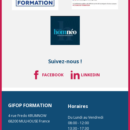
Suivez-nous !
FACEBOOK
LINKEDIN
GIFOP FORMATION
Horaires
4 rue Fredo KRUMNOW
Du Lundi au Vendredi
68200
MULHOUSE
France
08:00
-
12:00
13:30
-
17:30