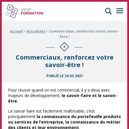
GIFOP Formation Centre de formation continue à Mulhouse
Men
›
›
Fil d'Ariane :
Accueil
Actualités
Commerciaux, renforcez votre savoir-
être !
Commerciaux, renforcez votre
savoir-être !
PUBLIÉ LE
24.03.2021
Pour réussir quand on est commercial, il y a deux axes
majeurs de développement,
le savoir-faire et le savoir-
être.
Le savoir-faire est facilement maîtrisable, c’est
principalement
la connaissance du portefeuille produits
ou services de l’entreprise, la connaissance du métier
des clients et leur environnement
.