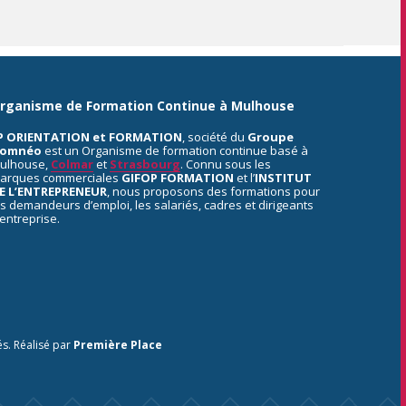
rganisme de Formation Continue à Mulhouse
P ORIENTATION et FORMATION
, société du
Groupe
omnéo
est un Organisme de formation continue basé à
ulhouse,
Colmar
et
Strasbourg
. Connu sous les
arques commerciales
GIFOP FORMATION
et l’
INSTITUT
E L’ENTREPRENEUR
, nous proposons des formations pour
es demandeurs d’emploi, les salariés, cadres et dirigeants
’entreprise.
és.
Réalisé par
Première Place