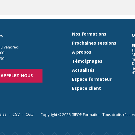
Nos formations
es
O
Prochaines sessions
E
au Vendredi
H
A propos
:00
M
:30
m
Témoignages
D
l
Actualités
d
APPELEZ-NOUS
Espace formateur
Espace client
ales
CGV
CGU
Copyright © 2026
GIFOP Formation
. Tous droits réserv