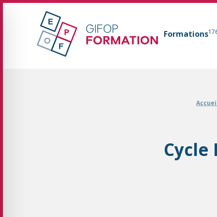
GIFOP Formation Centre de formation continue 
17
Formations
Fil d'Ariane :
Accuei
Cycle 