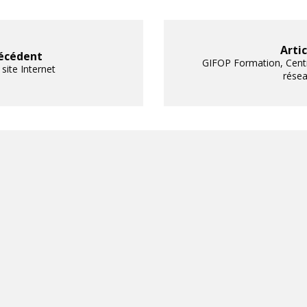
Arti
récédent
GIFOP Formation, Cent
site Internet
rése