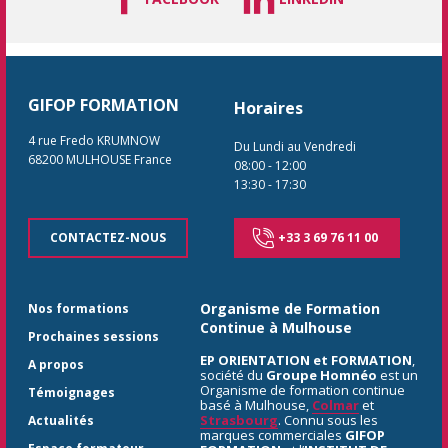
GIFOP FORMATION
Horaires
4 rue Fredo KRUMNOW
Du Lundi au Vendredi
68200
MULHOUSE
France
08:00
-
12:00
13:30
-
17:30
CONTACTEZ-NOUS
+33 3 69 76 11 00
Organisme de Formation
Nos formations
Continue à Mulhouse
Prochaines sessions
EP ORIENTATION et FORMATION
,
A propos
société du
Groupe Homnéo
est un
Organisme de formation continue
Témoignages
basé à Mulhouse,
Colmar
et
Strasbourg
. Connu sous les
Actualités
marques commerciales
GIFOP