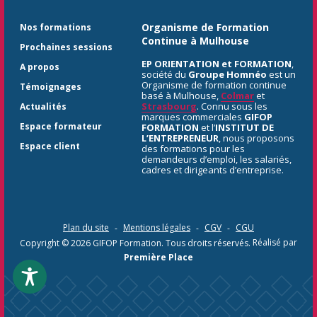
Organisme de Formation
Nos formations
Continue à Mulhouse
Prochaines sessions
EP ORIENTATION et FORMATION
,
A propos
société du
Groupe Homnéo
est un
Organisme de formation continue
Témoignages
basé à Mulhouse,
Colmar
et
Strasbourg
. Connu sous les
Actualités
marques commerciales
GIFOP
Espace formateur
FORMATION
et l’
INSTITUT DE
L’ENTREPRENEUR
, nous proposons
Espace client
des formations pour les
demandeurs d’emploi, les salariés,
cadres et dirigeants d’entreprise.
Plan du site
Mentions légales
CGV
CGU
Copyright © 2026
GIFOP Formation
. Tous droits réservés.
Réalisé par
Première Place