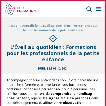
GIFOP Formation Centre de formation continue à Mulhouse
Men
›
›
Fil d'Ariane :
Accueil
Actualités
L’Éveil au quotidien : Formations pour
les professionnels de la petite enfance
L’Éveil au quotidien : Formations
pour les professionnels de la petite
enfance
PUBLIÉ LE
09.12.2024
Accompagner chaque enfant dans son unicité nécessite une
approche informée et bienveillante. Nos formations
continues, dispensées par
Sahneo
, pour le personnel des
crèches vous permettent de
comprendre le handicap
chez l’enfant
, repérer les
signes d’alerte précoces
dans
son développement, et affiner votre
observation
pour