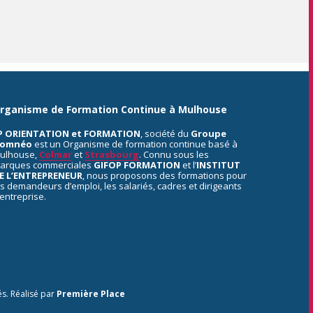
rganisme de Formation Continue à Mulhouse
P ORIENTATION et FORMATION
, société du
Groupe
omnéo
est un Organisme de formation continue basé à
ulhouse,
Colmar
et
Strasbourg
. Connu sous les
arques commerciales
GIFOP FORMATION
et l’
INSTITUT
E L’ENTREPRENEUR
, nous proposons des formations pour
es demandeurs d’emploi, les salariés, cadres et dirigeants
’entreprise.
és.
Réalisé par
Première Place