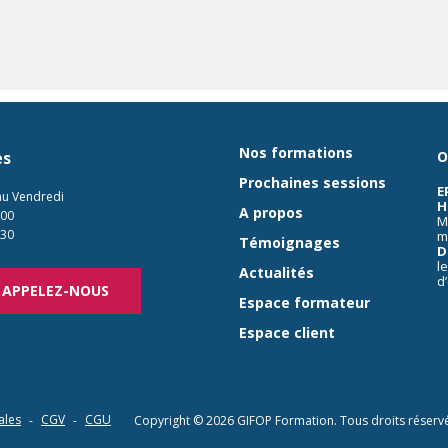
Nos formations
es
O
Prochaines sessions
E
au Vendredi
H
A propos
:00
M
:30
m
Témoignages
D
l
Actualités
d
APPELEZ-NOUS
Espace formateur
Espace client
ales
CGV
CGU
Copyright © 2026
GIFOP Formation
. Tous droits réserv