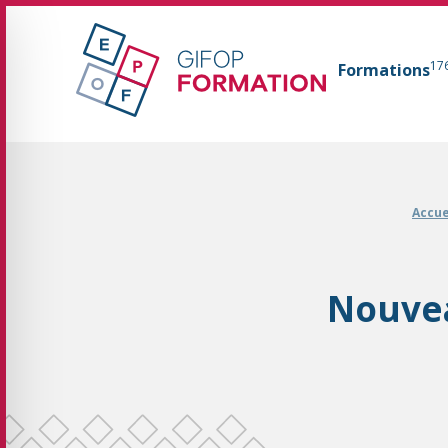
GIFOP Formation Centre de formation continue 
17
Formations
Fil d'Ariane :
Accue
Nouvea