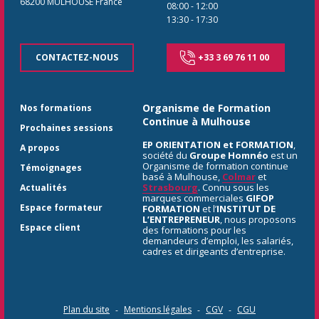
68200
MULHOUSE
France
08:00
-
12:00
13:30
-
17:30
CONTACTEZ-NOUS
+33 3 69 76 11 00
Organisme de Formation
Nos formations
Continue à Mulhouse
Prochaines sessions
EP ORIENTATION et FORMATION
,
A propos
société du
Groupe Homnéo
est un
Organisme de formation continue
Témoignages
basé à Mulhouse,
Colmar
et
Strasbourg
. Connu sous les
Actualités
marques commerciales
GIFOP
Espace formateur
FORMATION
et l’
INSTITUT DE
L’ENTREPRENEUR
, nous proposons
Espace client
des formations pour les
demandeurs d’emploi, les salariés,
cadres et dirigeants d’entreprise.
Plan du site
Mentions légales
CGV
CGU