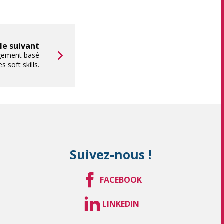
cle suivant
gement basé
 soft skills.
Suivez-nous !
FACEBOOK
LINKEDIN