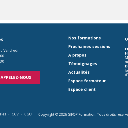
Nos formations
es
O
Prochaines sessions
E
au Vendredi
H
A propos
:00
M
:30
m
Témoignages
D
l
Actualités
d
APPELEZ-NOUS
Espace formateur
Espace client
ales
CGV
CGU
Copyright © 2026
GIFOP Formation
. Tous droits réserv