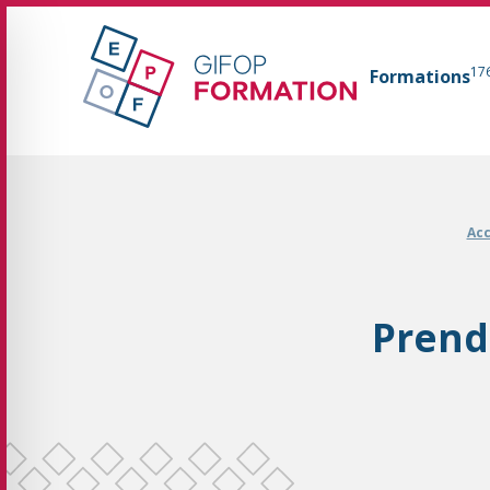
GIFOP Formation Centre de formation continue 
17
Formations
Fil d'Ariane :
Acc
Prendr