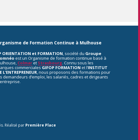
rganisme de Formation Continue à Mulhouse
P ORIENTATION et FORMATION
, société du
Groupe
omnéo
est un Organisme de formation continue basé à
ulhouse,
Colmar
et
Strasbourg
. Connu sous les
arques commerciales
GIFOP FORMATION
et l’
INSTITUT
E L’ENTREPRENEUR
, nous proposons des formations pour
es demandeurs d’emploi, les salariés, cadres et dirigeants
’entreprise.
és.
Réalisé par
Première Place