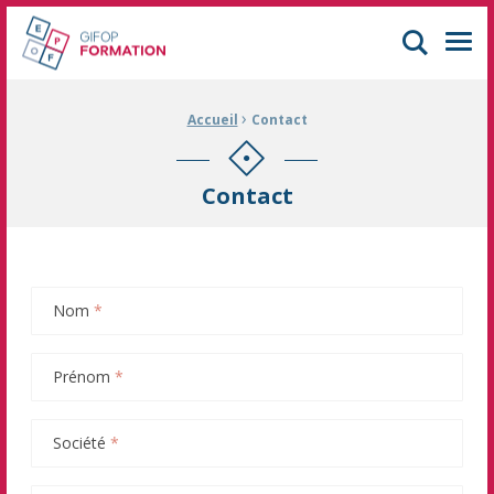
GIFOP Formation Centre de formation continue à Mulhouse
Men
›
Fil d'Ariane :
Accueil
Contact
Contact
Nom
*
Prénom
*
Société
*