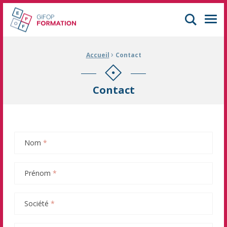
GIFOP Formation Centre de formation continue à Mulhouse
Men
›
Fil d'Ariane :
Accueil
Contact
Contact
Nom
*
Prénom
*
Société
*