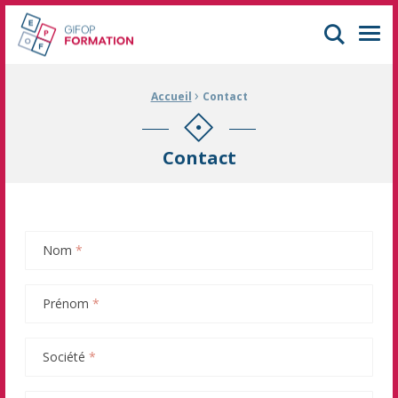
GIFOP Formation Centre de formation continue à Mulhouse
Men
›
Fil d'Ariane :
Accueil
Contact
Contact
Nom
*
Prénom
*
Société
*