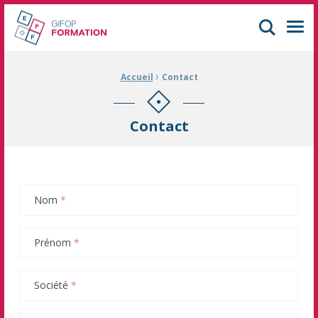
GIFOP Formation Centre de formation continue à Mulhouse
Men
›
Fil d'Ariane :
Accueil
Contact
Contact
Nom
*
Prénom
*
Société
*