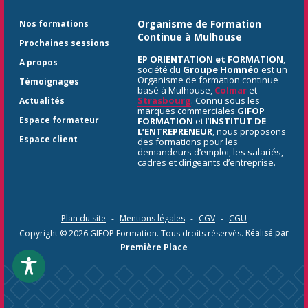
Organisme de Formation
Nos formations
Continue à Mulhouse
Prochaines sessions
EP ORIENTATION et FORMATION
,
A propos
société du
Groupe Homnéo
est un
Organisme de formation continue
Témoignages
basé à Mulhouse,
Colmar
et
Strasbourg
. Connu sous les
Actualités
marques commerciales
GIFOP
Espace formateur
FORMATION
et l’
INSTITUT DE
L’ENTREPRENEUR
, nous proposons
Espace client
des formations pour les
demandeurs d’emploi, les salariés,
cadres et dirigeants d’entreprise.
Plan du site
Mentions légales
CGV
CGU
Copyright © 2026
GIFOP Formation
. Tous droits réservés.
Réalisé par
Première Place