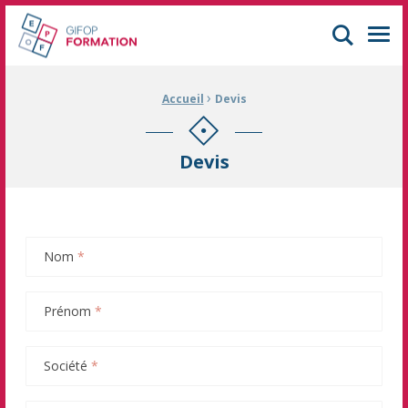
GIFOP Formation Centre de formation continue à Mulhouse
Men
›
Fil d'Ariane :
Accueil
Devis
Devis
Nom
*
Prénom
*
Société
*