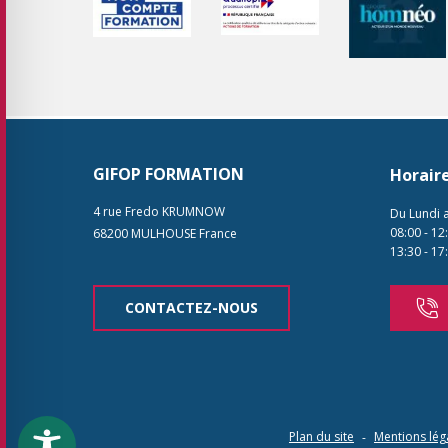
GIFOP FORMATION
Horair
4 rue Fredo KRUMNOW
Du Lundi 
08:00
-
12
68200
MULHOUSE
France
13:30
-
17
CONTACTEZ-NOUS
Plan du site
Mentions lég