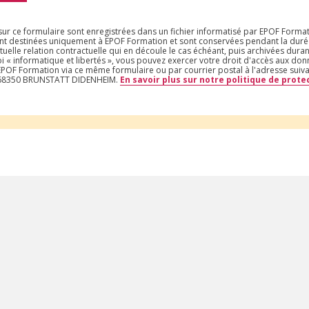
 sur ce formulaire sont enregistrées dans un fichier informatisé par EPOF Forma
nt destinées uniquement à EPOF Formation et sont conservées pendant la durée
tuelle relation contractuelle qui en découle le cas échéant, puis archivées duran
i « informatique et libertés », vous pouvez exercer votre droit d'accès aux do
t EPOF Formation via ce même formulaire ou par courrier postal à l'adresse suiv
– 68350 BRUNSTATT DIDENHEIM.
En savoir plus sur notre politique de prot