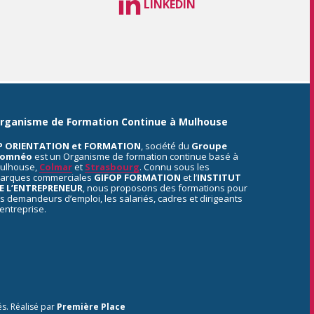
LINKEDIN
rganisme de Formation Continue à Mulhouse
P ORIENTATION et FORMATION
, société du
Groupe
omnéo
est un Organisme de formation continue basé à
ulhouse,
Colmar
et
Strasbourg
. Connu sous les
arques commerciales
GIFOP FORMATION
et l’
INSTITUT
E L’ENTREPRENEUR
, nous proposons des formations pour
es demandeurs d’emploi, les salariés, cadres et dirigeants
’entreprise.
és.
Réalisé par
Première Place