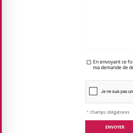
Traitement des données
En envoyant ce for
ma demande de dev
*
Champs obligatoires