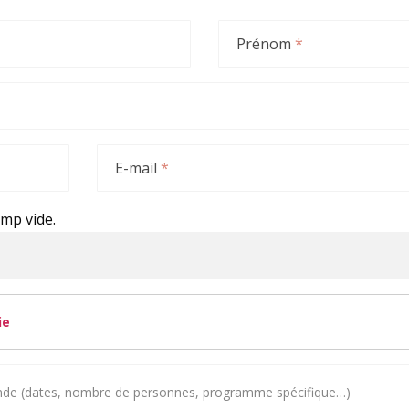
Prénom
*
E-mail
*
amp vide.
ie