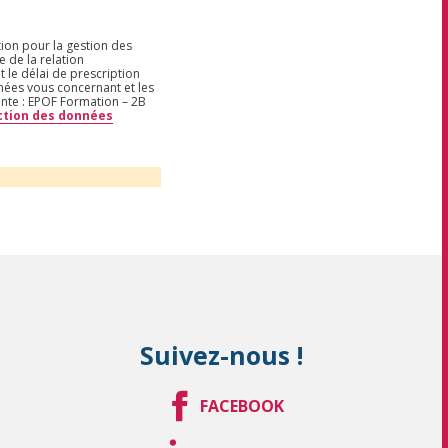
tion pour la gestion des
 de la relation
t le délai de prescription
nnées vous concernant et les
ante : EPOF Formation – 2B
ection des données
Suivez-nous !
FACEBOOK