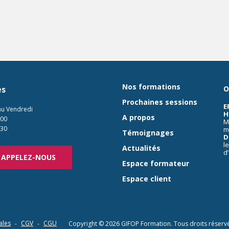
Nos formations
es
O
Prochaines sessions
E
au Vendredi
H
A propos
:00
M
:30
m
Témoignages
D
l
Actualités
d
APPELEZ-NOUS
Espace formateur
Espace client
ales
CGV
CGU
Copyright © 2026
GIFOP Formation
. Tous droits réserv