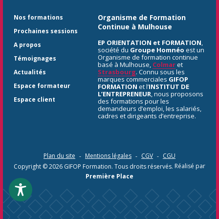
Organisme de Formation
Nos formations
Continue à Mulhouse
Prochaines sessions
EP ORIENTATION et FORMATION
,
A propos
société du
Groupe Homnéo
est un
Organisme de formation continue
Témoignages
basé à Mulhouse,
Colmar
et
Strasbourg
. Connu sous les
Actualités
marques commerciales
GIFOP
Espace formateur
FORMATION
et l’
INSTITUT DE
L’ENTREPRENEUR
, nous proposons
Espace client
des formations pour les
demandeurs d’emploi, les salariés,
cadres et dirigeants d’entreprise.
Plan du site
Mentions légales
CGV
CGU
Copyright © 2026
GIFOP Formation
. Tous droits réservés.
Réalisé par
Première Place