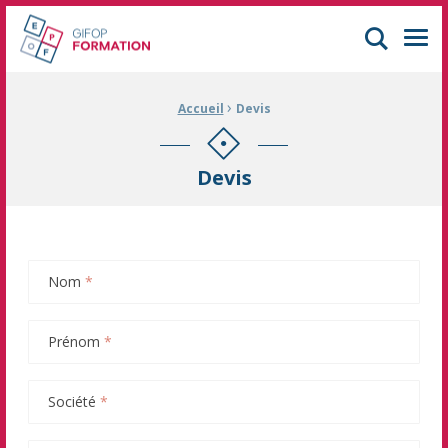
GIFOP Formation Centre de formation continue à Mulhouse
Men
›
Fil d'Ariane :
Accueil
Devis
Devis
Nom
*
Prénom
*
Société
*