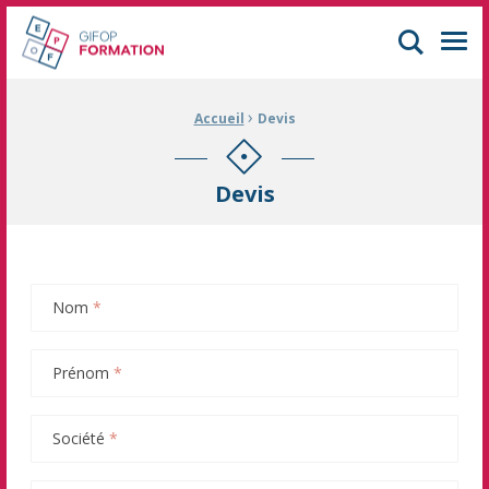
GIFOP Formation Centre de formation continue à Mulhouse
Men
›
Fil d'Ariane :
Accueil
Devis
Devis
Nom
*
Prénom
*
Société
*