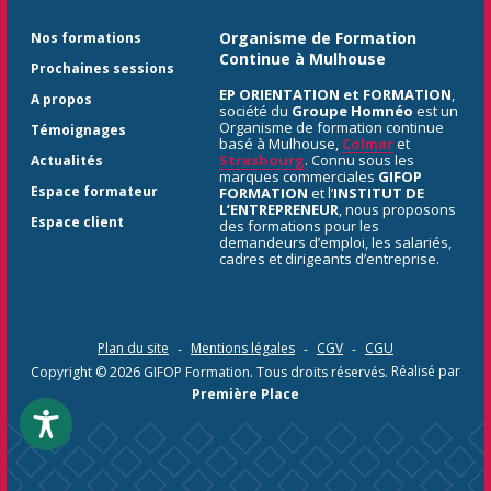
Organisme de Formation
Nos formations
Continue à Mulhouse
Prochaines sessions
EP ORIENTATION et FORMATION
,
A propos
société du
Groupe Homnéo
est un
Organisme de formation continue
Témoignages
basé à Mulhouse,
Colmar
et
Strasbourg
. Connu sous les
Actualités
marques commerciales
GIFOP
Espace formateur
FORMATION
et l’
INSTITUT DE
L’ENTREPRENEUR
, nous proposons
Espace client
des formations pour les
demandeurs d’emploi, les salariés,
cadres et dirigeants d’entreprise.
Plan du site
Mentions légales
CGV
CGU
Copyright © 2026
GIFOP Formation
. Tous droits réservés.
Réalisé par
Première Place