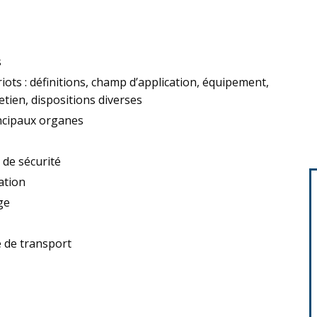
s
riots : définitions, champ d’application, équipement,
etien, dispositions diverses
incipaux organes
t de sécurité
ation
ge
 de transport