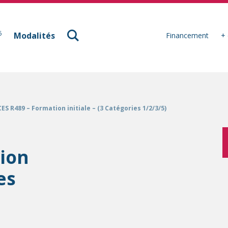
à Mulhouse
6
Modalités
Financement
+ 
ES R489 – Formation initiale – (3 Catégories 1/2/3/5)
tion
es