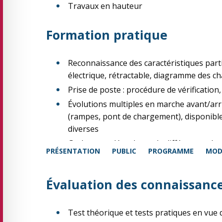
Travaux en hauteur
Formation pratique
Reconnaissance des caractéristiques parti
électrique, rétractable, diagramme des c
Prise de poste : procédure de vérification,
Évolutions multiples en marche avant/arri
(rampes, pont de chargement), disponibles
diverses
Gerbage et dégerbage de différentes char
PRÉSENTATION
PUBLIC
PROGRAMME
MOD
à balles, bobines, potence, éperon…)
Évaluation des connaissance
Test théorique et tests pratiques en vue 