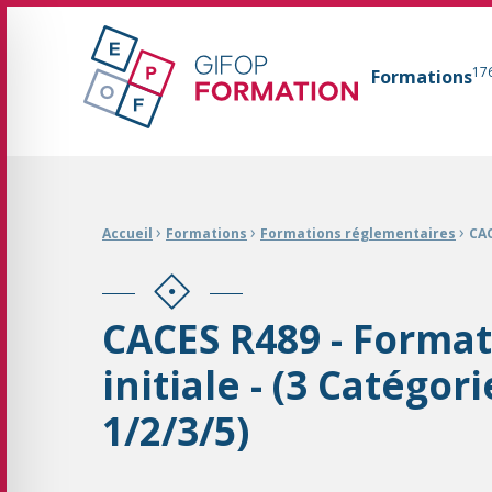
GIFOP Formation Centre de formation continue 
17
Formations
Fil d'Ariane :
›
›
›
Accueil
Formations
Formations réglementaires
CAC
CACES R489 - Forma
initiale - (3 Catégori
1/2/3/5)