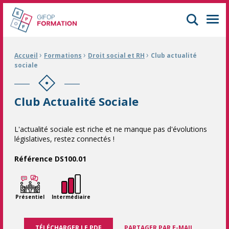
GIFOP Formation Centre de formation continue à Mulhouse
Men
›
›
›
Fil d'Ariane :
Accueil
Formations
Droit social et RH
Club actualité
sociale
Club Actualité Sociale
L'actualité sociale est riche et ne manque pas d'évolutions
législatives, restez connectés !
Référence DS100.01
Présentiel
Intermédiaire
TÉLÉCHARGER LE PDF
PARTAGER PAR E-MAIL