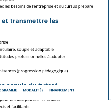
ec les besoins de l’entreprise et du cursus préparé
 et transmettre les
prise
culaire, souple et adaptable
titudes professionnelles à adopter
mpétences (progression pédagogique)
les acquis du tutoré
OGRAMME
MODALITÉS
FINANCEMENT
 pour ensuite pouvoir les évaluer
is et facilitants