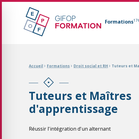
GIFOP Formation Centre de formation continue 
17
Formations
Fil d'Ariane :
›
›
›
Accueil
Formations
Droit social et RH
Tuteurs et Ma
Tuteurs et Maîtres
d'apprentissage
Réussir l'intégration d'un alternant