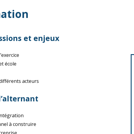
ation
issions et enjeux
’exercice
et école
 différents acteurs
l’alternant
intégration
nnel à construire
treprise