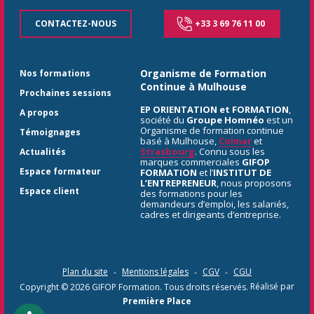
CONTACTEZ-NOUS
+33 3 69 76 11 00
Organisme de Formation
Nos formations
Continue à Mulhouse
Prochaines sessions
EP ORIENTATION et FORMATION
,
A propos
société du
Groupe Homnéo
est un
Organisme de formation continue
Témoignages
basé à Mulhouse,
Colmar
et
Strasbourg
. Connu sous les
Actualités
marques commerciales
GIFOP
Espace formateur
FORMATION
et l’
INSTITUT DE
L’ENTREPRENEUR
, nous proposons
Espace client
des formations pour les
demandeurs d’emploi, les salariés,
cadres et dirigeants d’entreprise.
Plan du site
Mentions légales
CGV
CGU
Copyright © 2026
GIFOP Formation
. Tous droits réservés.
Réalisé par
Première Place