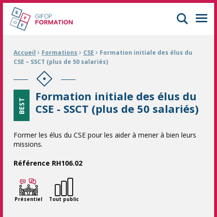
GIFOP Formation Centre de formation continue à Mulhouse
Men
›
›
›
Fil d'Ariane :
Accueil
Formations
CSE
Formation initiale des élus du
CSE – SSCT (plus de 50 salariés)
Formation initiale des élus du
BEST
CSE - SSCT (plus de 50 salariés)
Former les élus du CSE pour les aider à mener à bien leurs
missions.
Référence RH106.02
Présentiel
Tout public