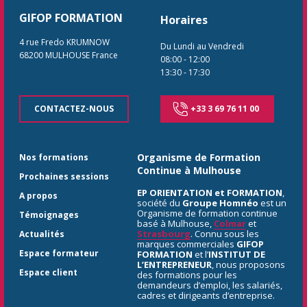
GIFOP FORMATION
Horaires
4 rue Fredo KRUMNOW
Du Lundi au Vendredi
68200
MULHOUSE
France
08:00
-
12:00
13:30
-
17:30
CONTACTEZ-NOUS
+33 3 69 76 11 00
Organisme de Formation
Nos formations
Continue à Mulhouse
Prochaines sessions
EP ORIENTATION et FORMATION
,
A propos
société du
Groupe Homnéo
est un
Organisme de formation continue
Témoignages
basé à Mulhouse,
Colmar
et
Strasbourg
. Connu sous les
Actualités
marques commerciales
GIFOP
Espace formateur
FORMATION
et l’
INSTITUT DE
L’ENTREPRENEUR
, nous proposons
Espace client
des formations pour les
demandeurs d’emploi, les salariés,
cadres et dirigeants d’entreprise.