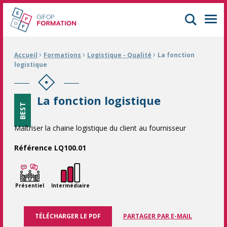
GIFOP Formation Centre de formation continue à Mulhouse
Men
›
›
›
Fil d'Ariane :
Accueil
Formations
Logistique - Qualité
La fonction
logistique
La fonction logistique
BEST
Maîtriser la chaine logistique du client au fournisseur
Référence LQ100.01
Présentiel
Intermédiaire
TÉLÉCHARGER LE PDF
PARTAGER PAR E-MAIL