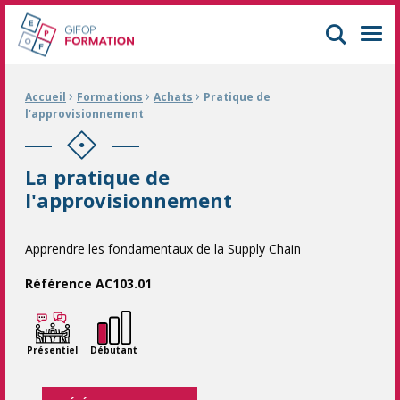
GIFOP Formation Centre de formation continue à Mulhouse
Men
›
›
›
Fil d'Ariane :
Accueil
Formations
Achats
Pratique de
l’approvisionnement
La pratique de
l'approvisionnement
Apprendre les fondamentaux de la Supply Chain
Référence AC103.01
Présentiel
Débutant