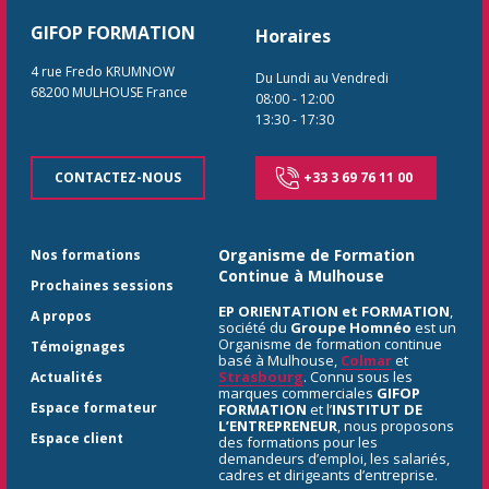
GIFOP FORMATION
Horaires
4 rue Fredo KRUMNOW
Du Lundi au Vendredi
68200
MULHOUSE
France
08:00
-
12:00
13:30
-
17:30
CONTACTEZ-NOUS
+33 3 69 76 11 00
Organisme de Formation
Nos formations
Continue à Mulhouse
Prochaines sessions
EP ORIENTATION et FORMATION
,
A propos
société du
Groupe Homnéo
est un
Organisme de formation continue
Témoignages
basé à Mulhouse,
Colmar
et
Strasbourg
. Connu sous les
Actualités
marques commerciales
GIFOP
Espace formateur
FORMATION
et l’
INSTITUT DE
L’ENTREPRENEUR
, nous proposons
Espace client
des formations pour les
demandeurs d’emploi, les salariés,
cadres et dirigeants d’entreprise.