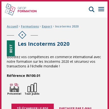
GIFOP Formation Centre de formation continue à Mulhouse
Men
›
›
›
Fil d'Ariane :
Accueil
Formations
Export
Incoterms 2020
Les Incoterms 2020
BEST
Boostez vos compétences en commerce international avec
notre formation sur les Incoterms 2020 et sécurisez vos
transactions à l'échelle mondiale !
Référence IN100.01
Présentiel
Tout public
TÉLÉCHARGER LE PDF
PARTAGER PAR E-MAIL