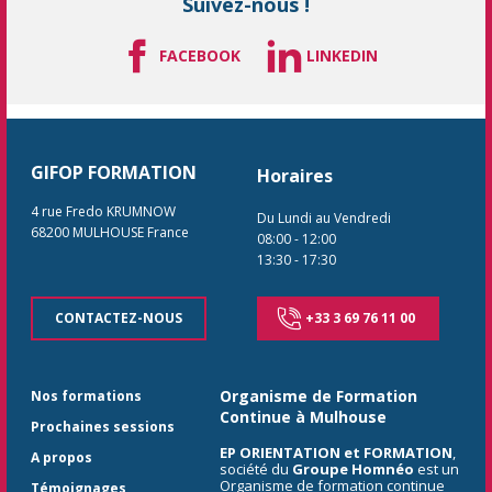
Suivez-nous !
FACEBOOK
LINKEDIN
GIFOP FORMATION
Horaires
4 rue Fredo KRUMNOW
Du Lundi au Vendredi
68200
MULHOUSE
France
08:00
-
12:00
13:30
-
17:30
CONTACTEZ-NOUS
+33 3 69 76 11 00
Organisme de Formation
Nos formations
Continue à Mulhouse
Prochaines sessions
EP ORIENTATION et FORMATION
,
A propos
société du
Groupe Homnéo
est un
Organisme de formation continue
Témoignages