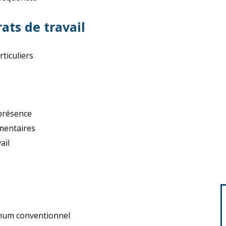
ats de travail
ticuliers
 présence
mentaires
ail
mum conventionnel