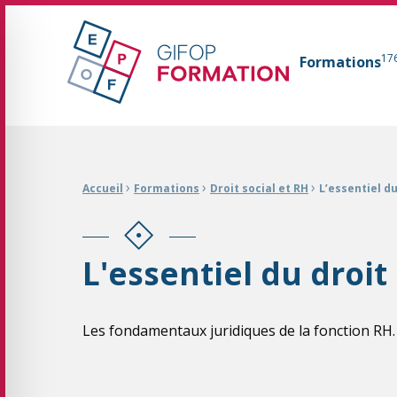
GIFOP Formation Centre de formation continue 
17
Formations
Fil d'Ariane :
›
›
›
Accueil
Formations
Droit social et RH
L’essentiel du
L'essentiel du droit 
Les fondamentaux juridiques de la fonction RH.