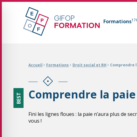
GIFOP Formation Centre de formation continue 
17
Formations
Fil d'Ariane :
›
›
›
Accueil
Formations
Droit social et RH
Comprendre l
Comprendre la paie
BEST
Fini les lignes floues : la paie n’aura plus de se
vous !