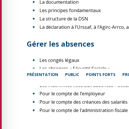
La documentation
Les principes fondamentaux
La structure de la DSN
La déclaration à l’Urssaf, à l’Agirc-Arrc
Gérer les absences
Les congés légaux
Les absences « Sécurité Sociale »
PRÉSENTATION
PUBLIC
POINTS FORTS
PR
Les autres absences
Les indemnités liées aux absences « Sécur
Pour le compte de l’employeur
Pour le compte des créances des salariés 
Pour le compte de l’administration fiscale