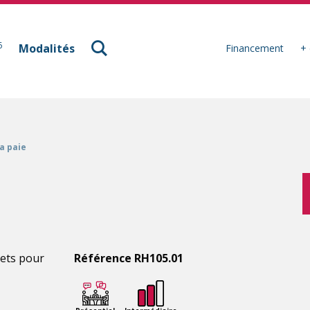
à Mulhouse
6
Modalités
Financement
+ 
a paie
crets pour
Référence RH105.01