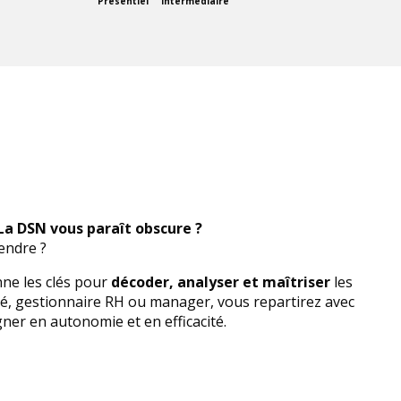
Présentiel
Intermédiaire
La DSN vous paraît obscure ?
endre ?
nne les clés pour
décoder, analyser et maîtriser
les
ié, gestionnaire RH ou manager, vous repartirez avec
gner en autonomie et en efficacité.