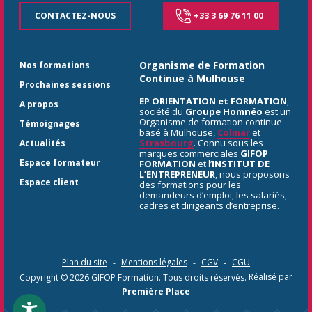
CONTACTEZ-NOUS
+33 3 69 76 11 00
Organisme de Formation
Nos formations
Continue à Mulhouse
Prochaines sessions
EP ORIENTATION et FORMATION
,
A propos
société du
Groupe Homnéo
est un
Organisme de formation continue
Témoignages
basé à Mulhouse,
Colmar
et
Strasbourg
. Connu sous les
Actualités
marques commerciales
GIFOP
Espace formateur
FORMATION
et l’
INSTITUT DE
L’ENTREPRENEUR
, nous proposons
Espace client
des formations pour les
demandeurs d’emploi, les salariés,
cadres et dirigeants d’entreprise.
Plan du site
Mentions légales
CGV
CGU
Copyright © 2026
GIFOP Formation
. Tous droits réservés.
Réalisé par
Première Place