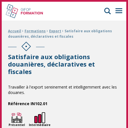
GIFOP Formation Centre de formation continue à Mulhouse
Men
›
›
›
Fil d'Ariane :
Accueil
Formations
Export
Satisfaire aux obligations
douanières, déclaratives et fiscales
Satisfaire aux obligations
douanières, déclaratives et
fiscales
Travailler à l'export sereinement et intelligemment avec les
douanes.
Référence IN102.01
Présentiel
Intermédiaire