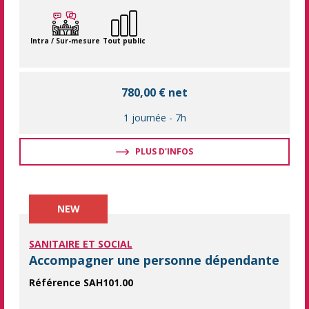
Prévenez les blessures et optimisez votre bien-être au travail
Intra / Sur-mesure
Tout public
780,00 € net
1 journée
-
7h
PLUS D'INFOS
NEW
SANITAIRE ET SOCIAL
Accompagner une personne dépendante
Référence SAH101.00
Accompagner une personne dépendante en toute sécurité, avec