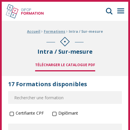
GIFOP Formation Centre de formation continue à Mulhouse
Men
›
›
Fil d'Ariane :
Accueil
Formations
Intra / Sur-mesure
Intra / Sur-mesure
TÉLÉCHARGER LE CATALOGUE PDF
17 Formations disponibles
Formation certifiante
Certifiante CPF
Diplômant