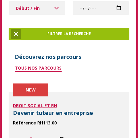
Dates à partir de
Date
FILTRER LA RECHERCHE
Réinitialiser la recherche
Découvrez nos parcours
TOUS NOS PARCOURS
NEW
DROIT SOCIAL ET RH
Devenir tuteur en entreprise
Référence RH113.00
Transformez vos experts en mentors : formez des tuteurs perform