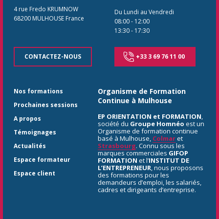
4 rue Fredo KRUMNOW
Du Lundi au Vendredi
68200
MULHOUSE
France
08:00
-
12:00
13:30
-
17:30
CONTACTEZ-NOUS
+33 3 69 76 11 00
Organisme de Formation
Nos formations
Continue à Mulhouse
Prochaines sessions
EP ORIENTATION et FORMATION
,
A propos
société du
Groupe Homnéo
est un
Organisme de formation continue
Témoignages
basé à Mulhouse,
Colmar
et
Strasbourg
. Connu sous les
Actualités
marques commerciales
GIFOP
Espace formateur
FORMATION
et l’
INSTITUT DE
L’ENTREPRENEUR
, nous proposons
Espace client
des formations pour les
demandeurs d’emploi, les salariés,
cadres et dirigeants d’entreprise.