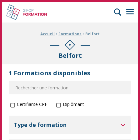
GIFOP Formation Centre de formation continue à Mulhouse
Men
›
›
Fil d'Ariane :
Accueil
Formations
Belfort
Belfort
1 Formations disponibles
Formation certifiante
Certifiante CPF
Diplômant
Type de formation