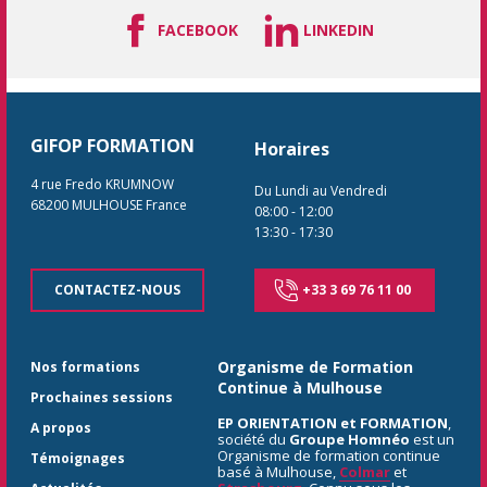
FACEBOOK
LINKEDIN
GIFOP FORMATION
Horaires
4 rue Fredo KRUMNOW
Du Lundi au Vendredi
68200
MULHOUSE
France
08:00
-
12:00
13:30
-
17:30
CONTACTEZ-NOUS
+33 3 69 76 11 00
Organisme de Formation
Nos formations
Continue à Mulhouse
Prochaines sessions
EP ORIENTATION et FORMATION
,
A propos
société du
Groupe Homnéo
est un
Organisme de formation continue
Témoignages
basé à Mulhouse,
Colmar
et