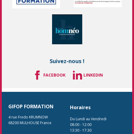
Suivez-nous !
FACEBOOK
LINKEDIN
GIFOP FORMATION
Horaires
4 rue Fredo KRUMNOW
Du Lundi au Vendredi
68200
MULHOUSE
France
08:00
-
12:00
13:30
-
17:30