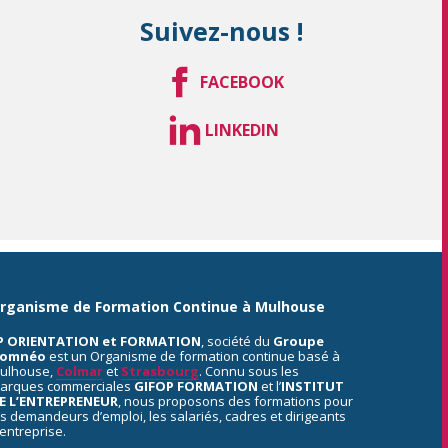
Suivez-nous !
FACEBOOK
LINKEDIN
rganisme de Formation Continue à Mulhouse
P ORIENTATION et FORMATION
, société du
Groupe
omnéo
est un Organisme de formation continue basé à
ulhouse,
Colmar
et
Strasbourg
. Connu sous les
arques commerciales
GIFOP FORMATION
et l’
INSTITUT
E L’ENTREPRENEUR
, nous proposons des formations pour
es demandeurs d’emploi, les salariés, cadres et dirigeants
’entreprise.