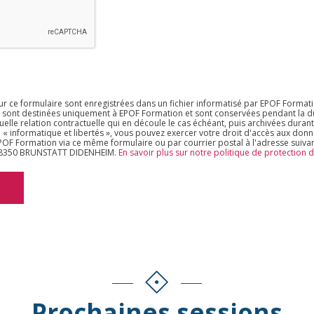
sur ce formulaire sont enregistrées dans un fichier informatisé par EPOF Format
s sont destinées uniquement à EPOF Formation et sont conservées pendant la du
uelle relation contractuelle qui en découle le cas échéant, puis archivées durant
 « informatique et libertés », vous pouvez exercer votre droit d'accès aux don
 EPOF Formation via ce même formulaire ou par courrier postal à l'adresse suiva
 68350 BRUNSTATT DIDENHEIM.
En savoir plus sur notre politique de protection
Prochaines sessions