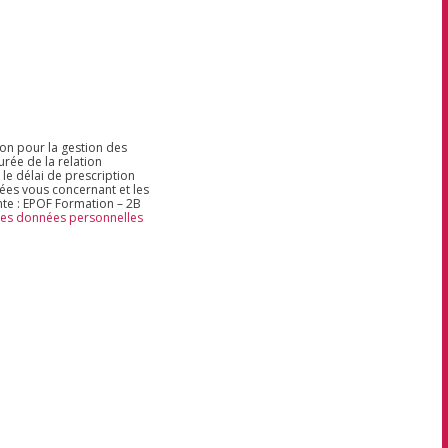
ion pour la gestion des
rée de la relation
 le délai de prescription
nées vous concernant et les
nte : EPOF Formation – 2B
 des données personnelles