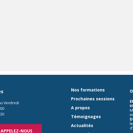
Nos formations
es
O
Prochaines sessions
E
au Vendredi
H
A propos
:00
M
:30
m
Témoignages
D
l
Actualités
d
APPELEZ-NOUS