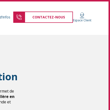
d’Infos
CONTACTEZ-NOUS
Espace Client
tion
ermet de
llère en
nde et