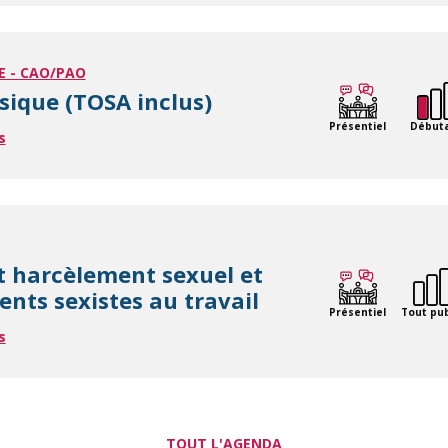
E - CAO/PAO
sique (TOSA inclus)
Présentiel
Début
s
t harcèlement sexuel et
nts sexistes au travail
Présentiel
Tout pub
s
TOUT L'AGENDA