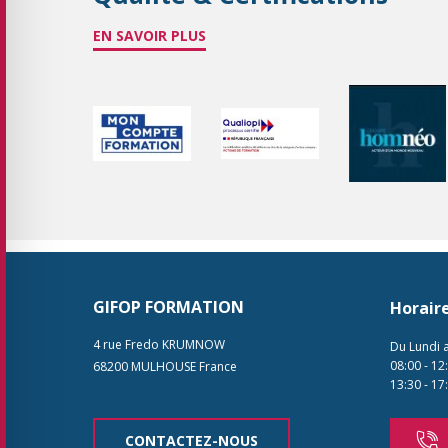
EN SAVOIR PLUS
GIFOP FORMATION
Horair
4 rue Fredo KRUMNOW
Du Lundi 
08:00
-
12
68200
MULHOUSE
France
13:30
-
17
CONTACTEZ-NOUS