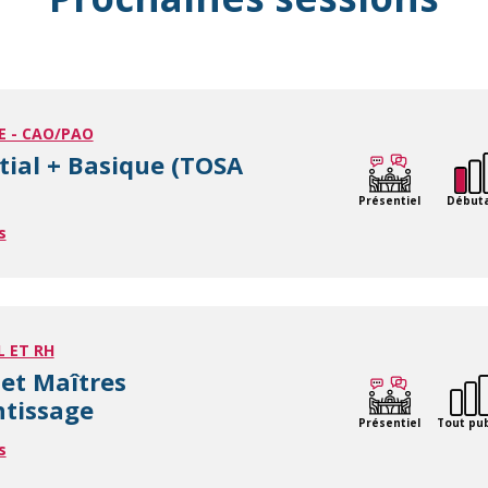
E - CAO/PAO
itial + Basique (TOSA
Présentiel
Début
s
L ET RH
et Maîtres
ntissage
Présentiel
Tout pub
s