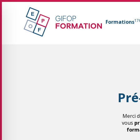
GIFOP Formation Centre de formation continue 
17
Formations
Fil d'Ariane :
Pré
Merci d
vous
pr
forma