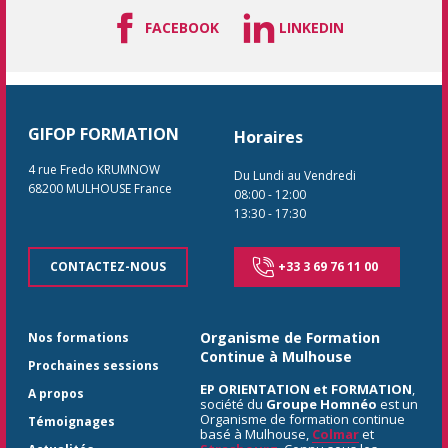
FACEBOOK
LINKEDIN
GIFOP FORMATION
Horaires
4 rue Fredo KRUMNOW
Du Lundi au Vendredi
68200
MULHOUSE
France
08:00
-
12:00
13:30
-
17:30
CONTACTEZ-NOUS
+33 3 69 76 11 00
Organisme de Formation
Nos formations
Continue à Mulhouse
Prochaines sessions
EP ORIENTATION et FORMATION
,
A propos
société du
Groupe Homnéo
est un
Organisme de formation continue
Témoignages
basé à Mulhouse,
Colmar
et