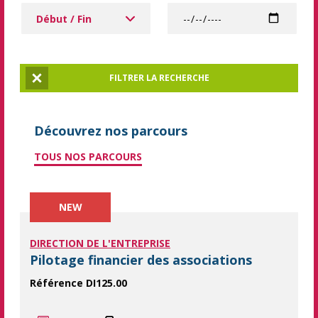
Dates à partir de
Date
FILTRER LA RECHERCHE
Réinitialiser la recherche
Découvrez nos parcours
TOUS NOS PARCOURS
NEW
DIRECTION DE L'ENTREPRISE
Pilotage financier des associations
Référence DI125.00
Piloter financièrement son association. La gestion financière e