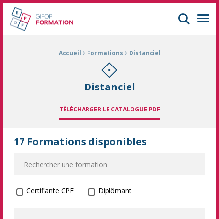
GIFOP Formation Centre de formation continue à Mulhouse
Men
›
›
Fil d'Ariane :
Accueil
Formations
Distanciel
Distanciel
TÉLÉCHARGER LE CATALOGUE PDF
17 Formations disponibles
Formation certifiante
Certifiante CPF
Diplômant