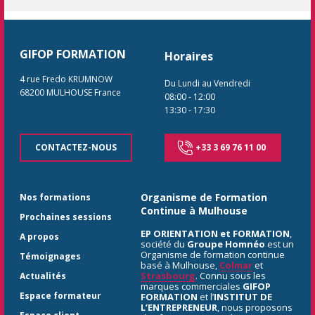
GIFOP FORMATION
Horaires
4 rue Fredo KRUMNOW
Du Lundi au Vendredi
68200
MULHOUSE
France
08:00
-
12:00
13:30
-
17:30
CONTACTEZ-NOUS
+33 3 69 76 11 00
Organisme de Formation
Nos formations
Continue à Mulhouse
Prochaines sessions
EP ORIENTATION et FORMATION
,
A propos
société du
Groupe Homnéo
est un
Organisme de formation continue
Témoignages
basé à Mulhouse,
Colmar
et
Strasbourg
. Connu sous les
Actualités
marques commerciales
GIFOP
Espace formateur
FORMATION
et l’
INSTITUT DE
L’ENTREPRENEUR
, nous proposons