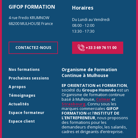
GIFOP FORMATION
Horaires
4 rue Fredo KRUMNOW
Du Lundi au Vendredi
68200
MULHOUSE
France
08:00
-
12:00
13:30
-
17:30
CONTACTEZ-NOUS
+33 3 69 76 11 00
Organisme de Formation
Nos formations
Continue à Mulhouse
Prochaines sessions
EP ORIENTATION et FORMATION
,
A propos
société du
Groupe Homnéo
est un
Organisme de formation continue
Témoignages
basé à Mulhouse,
Colmar
et
Strasbourg
. Connu sous les
Actualités
marques commerciales
GIFOP
Espace formateur
FORMATION
et l’
INSTITUT DE
L’ENTREPRENEUR
, nous proposons
Espace client
des formations pour les
demandeurs d’emploi, les salariés,
cadres et dirigeants d’entreprise.