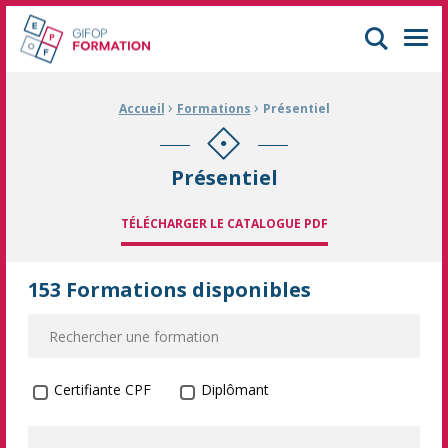
GIFOP Formation Centre de formation continue à Mulhouse
Men
›
›
Fil d'Ariane :
Accueil
Formations
Présentiel
Présentiel
TÉLÉCHARGER LE CATALOGUE PDF
153 Formations disponibles
Formation certifiante
Certifiante CPF
Diplômant