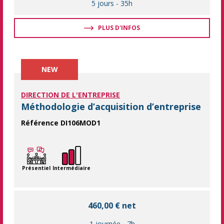
5 jours
-
35h
PLUS D'INFOS
NEW
DIRECTION DE L'ENTREPRISE
Méthodologie d’acquisition d’entreprise
Référence DI106MOD1
Une journée pour découvrir les étapes du processus d'acquisit
Présentiel
Intermédiaire
460,00 € net
1 journée
-
7h